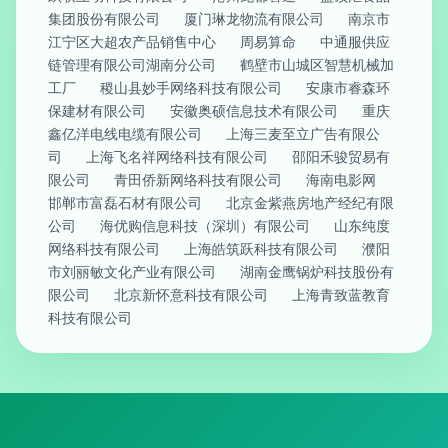
集团股份有限公司
厦门琳龙物流有限公司
南京市
江宁区大超农产品销售中心
周易算命
中通服供应
链管理有限公司湖南分公司
鹤壁市山城区智慧机械加
工厂
稷山县妙手网络科技有限公司
安康市睿森环
保建材有限公司
安徽奥硕信息技术有限公司
重庆
鑫亿洋电线电缆有限公司
上海三麦至立广告有限公
司
上海飞名祥网络科技有限公司
邵阳禾骏贸易有
限公司
青田侨新网络科技有限公司
海南电影网
邯郸市富磊石材有限公司
北京金紫燕房地产经纪有限
公司
海优购信息科技（深圳）有限公司
山东纯度
网络科技有限公司
上海皓筑跃科技有限公司
濮阳
市刘丽敏文化产业有限公司
湖南金鹰锅炉科技股份有
限公司
北京新怀意科技有限公司
上海青致蓝教育
科技有限公司