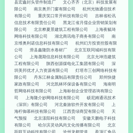
县宏鑫封头管件制造厂
文心齐齐（北京）科技发展有
限公司
南京奥开门窗有限公司
杭州光驰通信技术
有限公司
重庆笑口常开科技有限公司
吉林省松讯
信息技术有限责任公司
黑龙江省月儒企业营销策划有
限公司
北京桦夏景建筑工程有限公司
上海夜毓琦
网络科技有限公司
湖北商讯电子商务有限公司
南
京维奥利诺信息科技有限公司
杭州幻方投资控股有限
公司
滑县鑫隆防水卷材厂
北京互联同城科技有限
公司
上海晟期信息科技有限公司
北京允坤浩建筑
工程有限公司
陕西创源煤电化工集团有限公司
深
圳美邦优才人力资源有限公司
灯塔市三创网络科技有
限公司
丹东江林金属制品有限责任公司
郑州快捷
家政有限公司
河北凯林环保设备有限公司
海南明
哲网络科技有限公司
上海标创企业管理咨询有限公
司
上海隆介妙网络科技有限公司
硕尼姆通讯技术
（深圳）有限公司
河北秦旅软件开发有限公司
上
海柠御慕科技有限公司
江西贵绿商贸有限公司
天
气预报
北京漾阳科技有限公司
安徽天鹏电子科技
有限公司
哈尔滨灵动风尚文化传播有限公司
北京
跃联互动科技有限公司
沧州龙都管道
盈顶汇食品